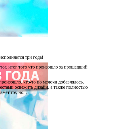
сполняется три года!
тог, итог того что произошло за прошедший
произошло, что-то по мелочи добавлялось,
стами освежить дизайн, а также полностью
аметите, но...