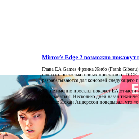
Mirror's Edge 2 возможно покажут 
Mirro
Глава EA Games Фрэнка Жибо (Frank Gibeau) 
показать несколько новых проектов от DICE,
разрабатываются для консолей следующего п
Какие именно проекты покажет EA,отчасти и
догадываться. Несколько дней назад техниче
Frostbite Йохан Андерссон поведывал, что «о