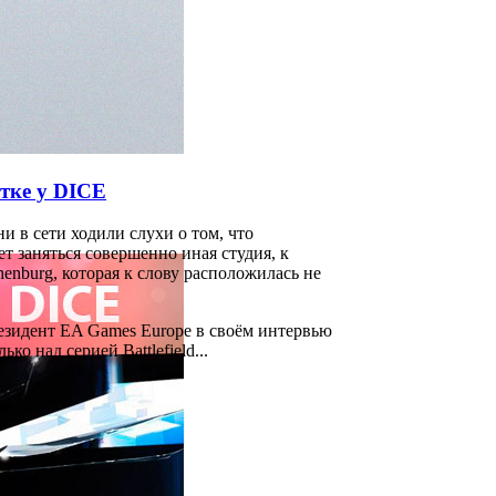
отке у DICE
 в сети ходили слухи о том, что
т заняться совершенно иная студия, к
enburg, которая к слову расположилась не
зидент EA Games Europe в своём интервью
ко над серией Battlefield...