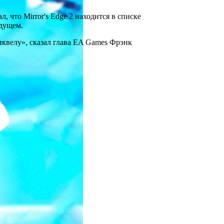
, что Mirror's Edge 2 находится в списке
дущем.
иквелу», сказал глава EA Games Фрэнк