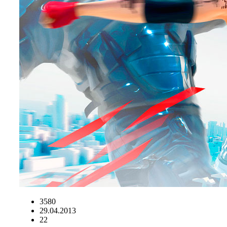
3580
29.04.2013
22