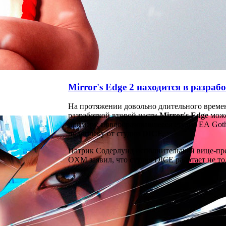
Mirror's Edge 2 находится в разраб
На протяжении довольно длительного времени
разработкой второй части
Mirror's Edge
може
примеру, новообразовавшееся студия ЕА Goth
подоплёку от студии
DICE
.
Патрик Содерлунд исполнительный вице-пре
OXM заявил, что студия DICE работает не толь