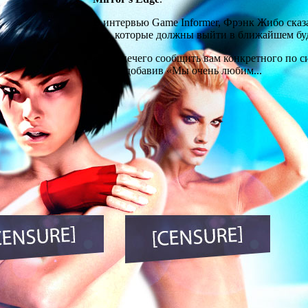
В интервью Game Informer, Фрэнк Жибо сказал
игр, которые должны выйти в ближайшем бу
«Нам нечего сообщить вам конкретного по с
Жибо, добавив «Мы очень любим...