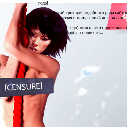
года!
Немаленький срок для подобного рода сайтов
исчезли, включая и популярный англоязычн
За это время (4 года) много чего произошло
традиции я попробую подвести...