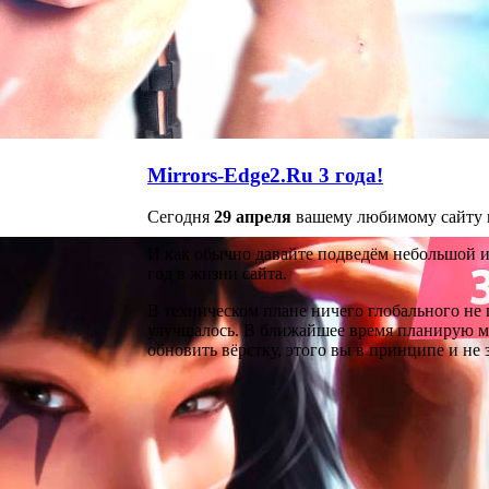
Mirrors-Edge2.Ru 3 года!
Сегодня
29 апреля
вашему любимому сайту и
И как обычно давайте подведём небольшой и
год в жизни сайта.
В техническом плане ничего глобального не 
улучшалось. В ближайшее время планирую ме
обновить вёрстку, этого вы в принципе и не з